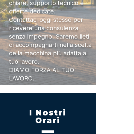
chiare, supporto tecnico e
offerte dedicate.
Contattaci oggi stesso per
ricevere una consulenza
senza impegno. Saremo lieti
di accompagnarti nella scelta
della macchina più adatta al
tuo lavoro.
DIAMO FORZA AL TUO
LAVORO.
I Nostri
Orari