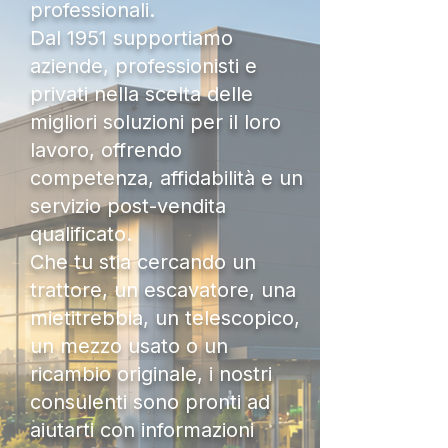
professionali.
Dal 1951 supportiamo
aziende, professionisti e
privati nella scelta delle
migliori soluzioni per il loro
lavoro, offrendo
competenza, affidabilità e un
servizio post-vendita
qualificato.
Che tu stia cercando un
trattore, un escavatore, una
mietitrebbia, un telescopico,
un mezzo usato o un
ricambio originale, i nostri
consulenti sono pronti ad
aiutarti con informazioni