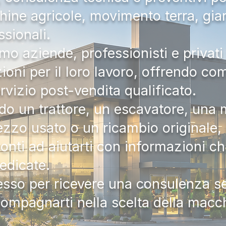
hine agricole, movimento terra, gia
ssionali.
mo aziende, professionisti e privati 
zioni per il loro lavoro, offrendo c
ervizio post-vendita qualificato.
do un trattore, un escavatore, una m
zzo usato o un ricambio originale, i
onti ad aiutarti con informazioni ch
dedicate.
tesso per ricevere una consulenza 
compagnarti nella scelta della macc