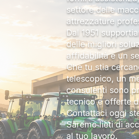
settore delle macc
attrezzature profe
Dal 1951 supportia
delle migliori solu
affidabilità e un s
Che tu stia cercan
telescopico, un me
consulenti sono pr
tecnico e offerte 
Contattaci oggi s
Saremo lieti di ac
al tuo lavoro.