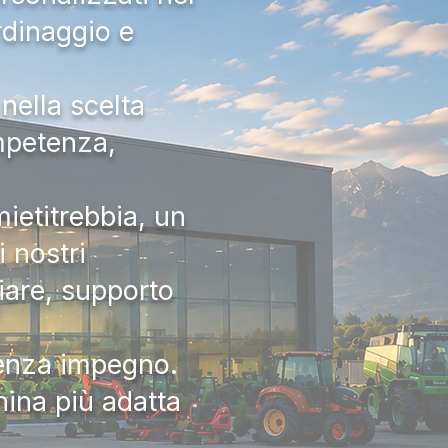
rdinaggio e
nella scelta
ompetenza,
ietitrebbia, un
 nostri
iare, supporto
senza impegno.
hina più adatta