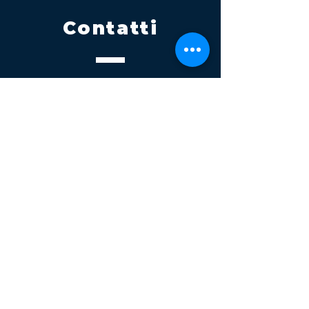
Contatti
Tel.
095 795 1229
Mail
info@volatile.it
Sede di Palagonia
C.da TreFontane snc
Sede di Partinico
Turrisi, S.S.113km 310+085, 90047
Partinico
P.iva 03543990877