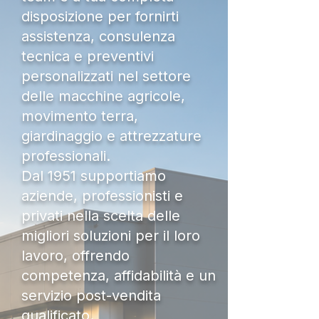
disposizione per fornirti
assistenza, consulenza
tecnica e preventivi
personalizzati nel settore
delle macchine agricole,
movimento terra,
giardinaggio e attrezzature
professionali.
Dal 1951 supportiamo
aziende, professionisti e
privati nella scelta delle
migliori soluzioni per il loro
lavoro, offrendo
competenza, affidabilità e un
servizio post-vendita
qualificato.