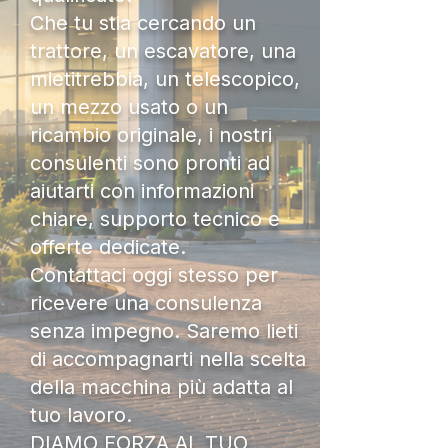
Che tu stia cercando un
trattore, un escavatore, una
mietitrebbia, un telescopico,
un mezzo usato o un
ricambio originale, i nostri
consulenti sono pronti ad
aiutarti con informazioni
chiare, supporto tecnico e
offerte dedicate.
Contattaci oggi stesso per
ricevere una consulenza
senza impegno. Saremo lieti
di accompagnarti nella scelta
della macchina più adatta al
tuo lavoro.
DIAMO FORZA AL TUO