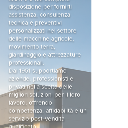
disposizione per fornirti
assistenza, consulenza
tecnica e preventivi
personalizzati nel settore
delle macchine agricole,
movimento terra,
giardinaggio e attrezzature
professionali.
Dal 1951 supportiamo
aziende, professionisti e
privati nella scelta delle
migliori soluzioni per il loro
lavoro, offrendo
competenza, affidabilità e un
servizio post-vendita
qualificato.