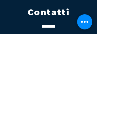
Contatti
Tel.
095 795 1229
Mail
info@volatile.it
Sede di Palagonia
C.da TreFontane snc
Sede di Partinico
Turrisi, S.S.113km 310+085, 90047
Partinico
P.iva 03543990877