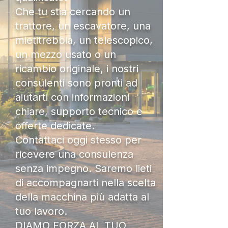
Che tu stia cercando un
trattore, un escavatore, una
mietitrebbia, un telescopico,
un mezzo usato o un
ricambio originale, i nostri
consulenti sono pronti ad
aiutarti con informazioni
chiare, supporto tecnico e
offerte dedicate.
Contattaci oggi stesso per
ricevere una consulenza
senza impegno. Saremo lieti
di accompagnarti nella scelta
della macchina più adatta al
tuo lavoro.
DIAMO FORZA AL TUO