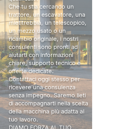
Che tu stia cercando un
trattore, un escavatore, una
mietitrebbia, un telescopico,
un mezzo usato o un
ricambio originale, i nostri
consulenti sono pronti ad
aiutarti con informazioni
chiare, supporto tecnico e
offerte dedicate.
Contattaci oggi stesso per
ricevere una consulenza
senza impegno. Saremo lieti
di accompagnarti nella scelta
della macchina più adatta al
tuo lavoro.
DIAMO FORZA AL TUO