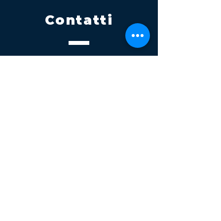
Contatti
Tel.
095 795 1229
Mail
info@volatile.it
Sede di Palagonia
C.da TreFontane snc
Sede di Partinico
Turrisi, S.S.113km 310+085, 90047
Partinico
P.iva 03543990877