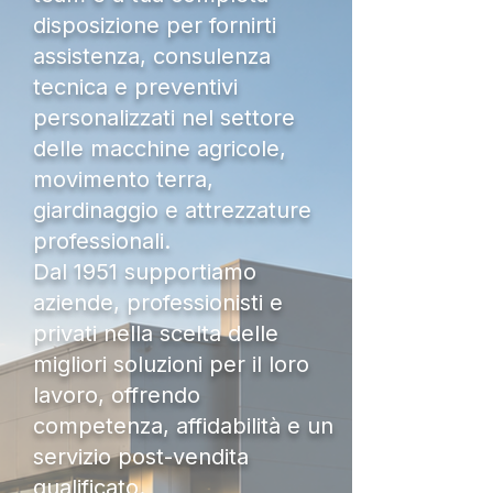
disposizione per fornirti
assistenza, consulenza
tecnica e preventivi
personalizzati nel settore
delle macchine agricole,
movimento terra,
giardinaggio e attrezzature
professionali.
Dal 1951 supportiamo
aziende, professionisti e
privati nella scelta delle
migliori soluzioni per il loro
lavoro, offrendo
competenza, affidabilità e un
servizio post-vendita
qualificato.