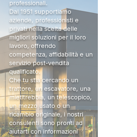
professionali.
Dal 1951 supportiamo
aziende, professionisti e
privati nella scelta delle
migliori soluzioni per il loro
lavoro, offrendo
competenza, affidabilità e un
servizio post-vendita
qualificato.
Che tu stia cercando un
trattore, un escavatore, una
mietitrebbia, un telescopico,
un mezzo usato o un
ricambio originale, i nostri
consulenti sono pronti ad
aiutarti con informazioni