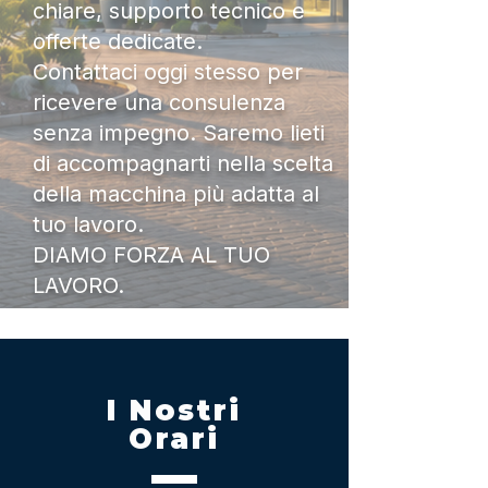
chiare, supporto tecnico e
offerte dedicate.
Contattaci oggi stesso per
ricevere una consulenza
senza impegno. Saremo lieti
di accompagnarti nella scelta
della macchina più adatta al
tuo lavoro.
DIAMO FORZA AL TUO
LAVORO.
I Nostri
Orari