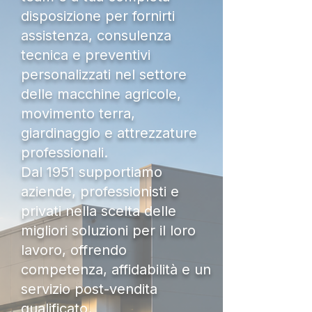
disposizione per fornirti
assistenza, consulenza
tecnica e preventivi
personalizzati nel settore
delle macchine agricole,
movimento terra,
giardinaggio e attrezzature
professionali.
Dal 1951 supportiamo
aziende, professionisti e
privati nella scelta delle
migliori soluzioni per il loro
lavoro, offrendo
competenza, affidabilità e un
servizio post-vendita
qualificato.