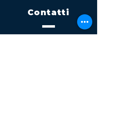
Contatti
Tel.
095 795 1229
Mail
info@volatile.it
Sede di Palagonia
C.da TreFontane snc
Sede di Partinico
Turrisi, S.S.113km 310+085, 90047
Partinico
P.iva 03543990877