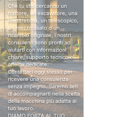
Che tu stia cercando un
trattore, un escavatore, una
mietitrebbia, un telescopico,
un mezzo usato o un
ricambio originale, i nostri
consulenti sono pronti ad
aiutarti con informazioni
chiare, supporto tecnico e
offerte dedicate.
Contattaci oggi stesso per
ricevere una consulenza
senza impegno. Saremo lieti
di accompagnarti nella scelta
della macchina più adatta al
tuo lavoro.
DIAMO FORZA AL TUO