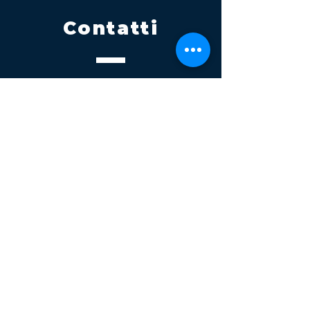
Contatti
Tel.
095 795 1229
Mail
info@volatile.it
Sede di Palagonia
C.da TreFontane snc
Sede di Partinico
Turrisi, S.S.113km 310+085, 90047
Partinico
P.iva 03543990877