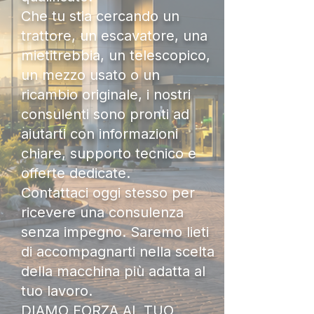
Che tu stia cercando un
trattore, un escavatore, una
mietitrebbia, un telescopico,
un mezzo usato o un
ricambio originale, i nostri
consulenti sono pronti ad
aiutarti con informazioni
chiare, supporto tecnico e
offerte dedicate.
Contattaci oggi stesso per
ricevere una consulenza
senza impegno. Saremo lieti
di accompagnarti nella scelta
della macchina più adatta al
tuo lavoro.
DIAMO FORZA AL TUO