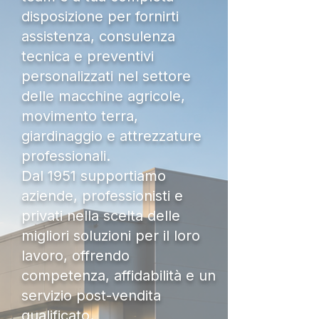
disposizione per fornirti
assistenza, consulenza
tecnica e preventivi
personalizzati nel settore
delle macchine agricole,
movimento terra,
giardinaggio e attrezzature
professionali.
Dal 1951 supportiamo
aziende, professionisti e
privati nella scelta delle
migliori soluzioni per il loro
lavoro, offrendo
competenza, affidabilità e un
servizio post-vendita
qualificato.