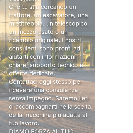
Che tu stia cercando un
trattore, un escavatore, una
mietitrebbia, un telescopico,
un mezzo usato o un
ricambio originale, i nostri
consulenti sono pronti ad
aiutarti con informazioni
chiare, supporto tecnico e
offerte dedicate.
Contattaci oggi stesso per
ricevere una consulenza
senza impegno. Saremo lieti
di accompagnarti nella scelta
della macchina più adatta al
tuo lavoro.
DIAMO FORZA AL TUO