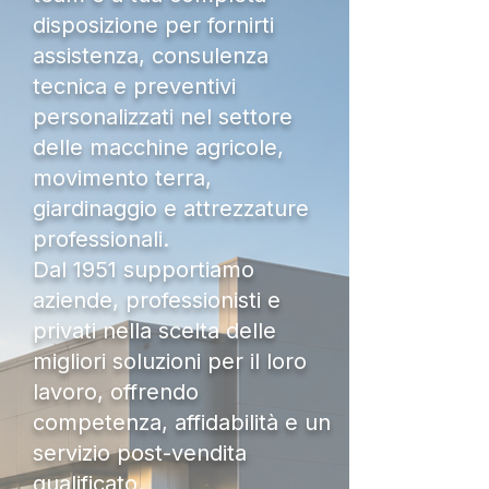
disposizione per fornirti
assistenza, consulenza
tecnica e preventivi
personalizzati nel settore
delle macchine agricole,
movimento terra,
giardinaggio e attrezzature
professionali.
Dal 1951 supportiamo
aziende, professionisti e
privati nella scelta delle
migliori soluzioni per il loro
lavoro, offrendo
competenza, affidabilità e un
servizio post-vendita
qualificato.