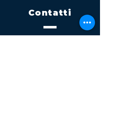
Contatti
Tel.
095 795 1229
Mail
info@volatile.it
Sede di Palagonia
C.da TreFontane snc
Sede di Partinico
Turrisi, S.S.113km 310+085, 90047
Partinico
P.iva 03543990877