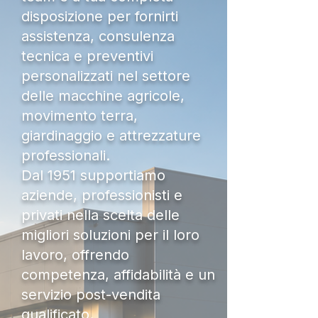
disposizione per fornirti
assistenza, consulenza
tecnica e preventivi
personalizzati nel settore
delle macchine agricole,
movimento terra,
giardinaggio e attrezzature
professionali.
Dal 1951 supportiamo
aziende, professionisti e
privati nella scelta delle
migliori soluzioni per il loro
lavoro, offrendo
competenza, affidabilità e un
servizio post-vendita
qualificato.