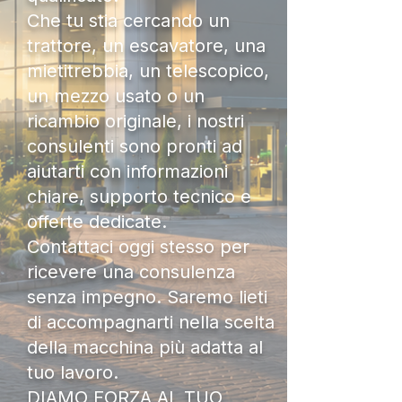
Che tu stia cercando un
trattore, un escavatore, una
mietitrebbia, un telescopico,
un mezzo usato o un
ricambio originale, i nostri
consulenti sono pronti ad
aiutarti con informazioni
chiare, supporto tecnico e
offerte dedicate.
Contattaci oggi stesso per
ricevere una consulenza
senza impegno. Saremo lieti
di accompagnarti nella scelta
della macchina più adatta al
tuo lavoro.
DIAMO FORZA AL TUO