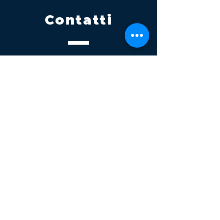
Contatti
Tel.
095 795 1229
Mail
info@volatile.it
Sede di Palagonia
C.da TreFontane snc
Sede di Partinico
Turrisi, S.S.113km 310+085, 90047
Partinico
P.iva 03543990877