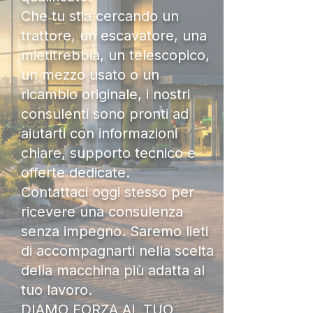
Che tu stia cercando un
trattore, un escavatore, una
mietitrebbia, un telescopico,
un mezzo usato o un
ricambio originale, i nostri
consulenti sono pronti ad
aiutarti con informazioni
chiare, supporto tecnico e
offerte dedicate.
Contattaci oggi stesso per
ricevere una consulenza
senza impegno. Saremo lieti
di accompagnarti nella scelta
della macchina più adatta al
tuo lavoro.
DIAMO FORZA AL TUO