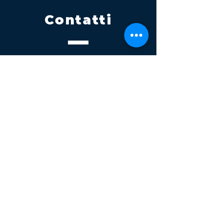
Contatti
Tel.
095 795 1229
Mail
info@volatile.it
Sede di Palagonia
C.da TreFontane snc
Sede di Partinico
Turrisi, S.S.113km 310+085, 90047
Partinico
P.iva 03543990877