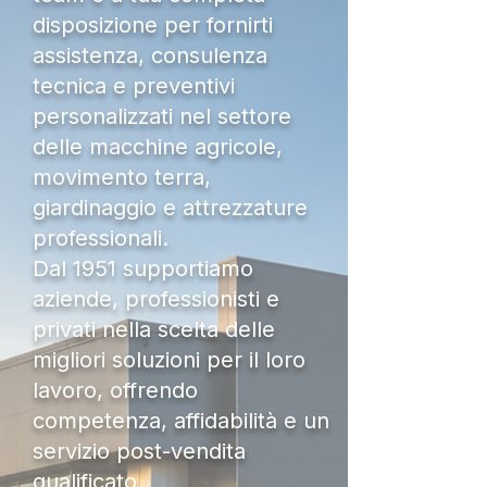
disposizione per fornirti
assistenza, consulenza
tecnica e preventivi
personalizzati nel settore
delle macchine agricole,
movimento terra,
giardinaggio e attrezzature
professionali.
Dal 1951 supportiamo
aziende, professionisti e
privati nella scelta delle
migliori soluzioni per il loro
lavoro, offrendo
competenza, affidabilità e un
servizio post-vendita
qualificato.