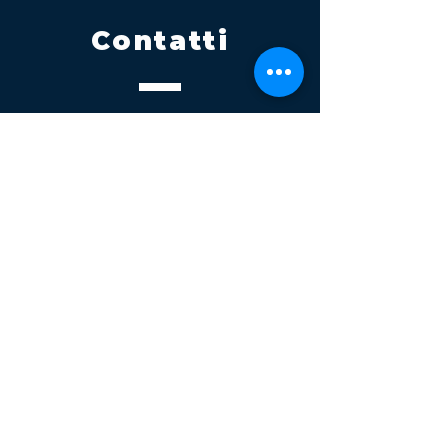
Contatti
Tel.
095 795 1229
Mail
info@volatile.it
Sede di Palagonia
C.da TreFontane snc
Sede di Partinico
Turrisi, S.S.113km 310+085, 90047
Partinico
P.iva 03543990877