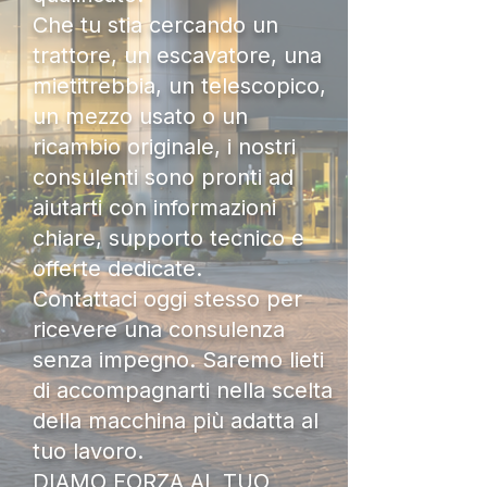
Che tu stia cercando un
trattore, un escavatore, una
mietitrebbia, un telescopico,
un mezzo usato o un
ricambio originale, i nostri
consulenti sono pronti ad
aiutarti con informazioni
chiare, supporto tecnico e
offerte dedicate.
Contattaci oggi stesso per
ricevere una consulenza
senza impegno. Saremo lieti
di accompagnarti nella scelta
della macchina più adatta al
tuo lavoro.
DIAMO FORZA AL TUO