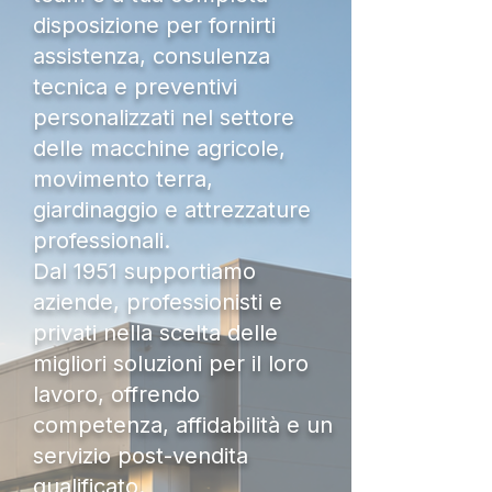
disposizione per fornirti
assistenza, consulenza
tecnica e preventivi
personalizzati nel settore
delle macchine agricole,
movimento terra,
giardinaggio e attrezzature
professionali.
Dal 1951 supportiamo
aziende, professionisti e
privati nella scelta delle
migliori soluzioni per il loro
lavoro, offrendo
competenza, affidabilità e un
servizio post-vendita
qualificato.