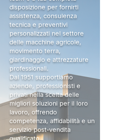
disposizione per fornirti
assistenza, consulenza
tecnica e preventivi
personalizzati nel settore
delle macchine agricole,
movimento terra,
giardinaggio e attrezzature
professionali.
Dal 1951 supportiamo
aziende, professionisti e
privati nella scelta delle
migliori soluzioni per il loro
lavoro, offrendo
competenza, affidabilità e un
servizio post-vendita
qualificato.