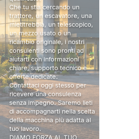
Che tu stia cercando un
trattore, un escavatore, una
mietitrebbia, un telescopico,
un mezzo usato o un
ricambio originale, i nostri
consulenti sono pronti ad
aiutarti con informazioni
chiare, supporto tecnico e
offerte dedicate.
Contattaci oggi stesso per
ricevere una consulenza
senza impegno. Saremo lieti
di accompagnarti nella scelta
della macchina più adatta al
tuo lavoro.
DIAMO FORZA AL TUO