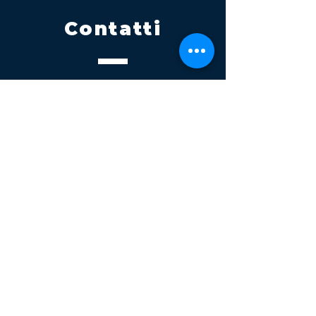
Contatti
Tel.
095 795 1229
Mail
info@volatile.it
Sede di Palagonia
C.da TreFontane snc
Sede di Partinico
Turrisi, S.S.113km 310+085, 90047
Partinico
P.iva 03543990877