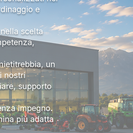
rdinaggio e
nella scelta
ompetenza,
ietitrebbia, un
 nostri
iare, supporto
senza impegno.
hina più adatta