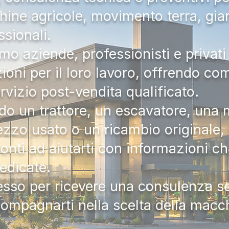
hine agricole, movimento terra, gia
ssionali.
mo aziende, professionisti e privati 
zioni per il loro lavoro, offrendo c
ervizio post-vendita qualificato.
do un trattore, un escavatore, una m
zzo usato o un ricambio originale, i
onti ad aiutarti con informazioni ch
dedicate.
tesso per ricevere una consulenza 
compagnarti nella scelta della macc