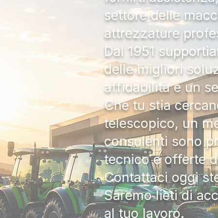
settore delle macc
attrezzature profe
Dal 1951 supportia
delle migliori solu
affidabilità e un s
Che tu stia cercan
telescopico, un me
consulenti sono pr
tecnico e offerte 
Contattaci oggi s
Saremo lieti di ac
al tuo lavoro.