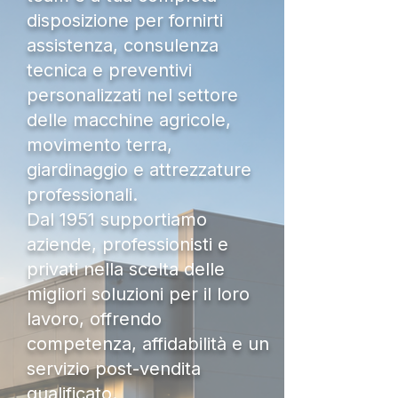
disposizione per fornirti
assistenza, consulenza
tecnica e preventivi
personalizzati nel settore
delle macchine agricole,
movimento terra,
giardinaggio e attrezzature
professionali.
Dal 1951 supportiamo
aziende, professionisti e
privati nella scelta delle
migliori soluzioni per il loro
lavoro, offrendo
competenza, affidabilità e un
servizio post-vendita
qualificato.