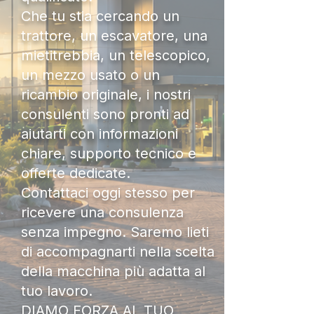
Che tu stia cercando un
trattore, un escavatore, una
mietitrebbia, un telescopico,
un mezzo usato o un
ricambio originale, i nostri
consulenti sono pronti ad
aiutarti con informazioni
chiare, supporto tecnico e
offerte dedicate.
Contattaci oggi stesso per
ricevere una consulenza
senza impegno. Saremo lieti
di accompagnarti nella scelta
della macchina più adatta al
tuo lavoro.
DIAMO FORZA AL TUO