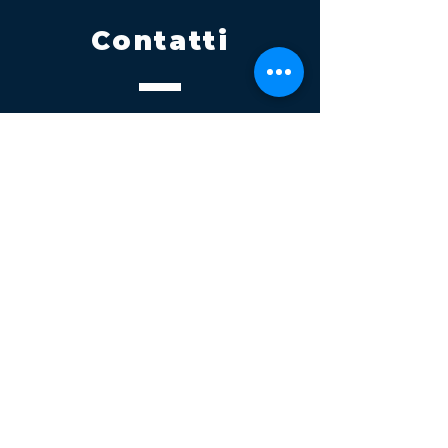
Contatti
Tel.
095 795 1229
Mail
info@volatile.it
Sede di Palagonia
C.da TreFontane snc
Sede di Partinico
Turrisi, S.S.113km 310+085, 90047
Partinico
P.iva 03543990877