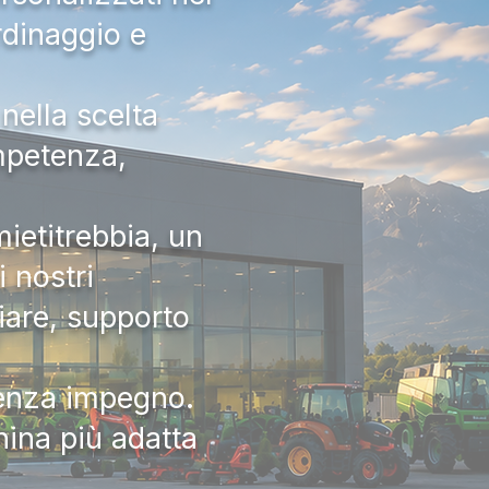
rdinaggio e
nella scelta
ompetenza,
ietitrebbia, un
 nostri
iare, supporto
senza impegno.
hina più adatta