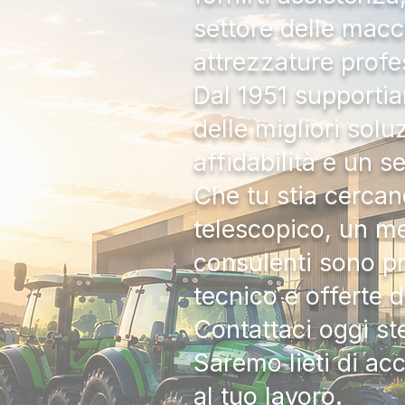
settore delle macc
attrezzature profe
Dal 1951 supportia
delle migliori solu
affidabilità e un s
Che tu stia cercan
telescopico, un me
consulenti sono pr
tecnico e offerte 
Contattaci oggi s
Saremo lieti di ac
al tuo lavoro.