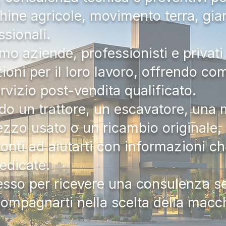
hine agricole, movimento terra, gia
ssionali.
mo aziende, professionisti e privati 
zioni per il loro lavoro, offrendo c
ervizio post-vendita qualificato.
do un trattore, un escavatore, una m
zzo usato o un ricambio originale, i
onti ad aiutarti con informazioni ch
dedicate.
tesso per ricevere una consulenza 
compagnarti nella scelta della macc