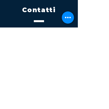
Contatti
Tel.
095 795 1229
Mail
info@volatile.it
Sede di Palagonia
C.da TreFontane snc
Sede di Partinico
Turrisi, S.S.113km 310+085, 90047
Partinico
P.iva 03543990877