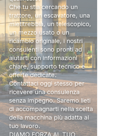
Che tu stia cercando un
trattore, un escavatore, una
mietitrebbia, un telescopico,
un mezzo usato o un
ricambio originale, i nostri
consulenti sono pronti ad
aiutarti con informazioni
chiare, supporto tecnico e
offerte dedicate.
Contattaci oggi stesso per
ricevere una consulenza
senza impegno. Saremo lieti
di accompagnarti nella scelta
della macchina più adatta al
tuo lavoro.
DIAMO FORZA AL TUO