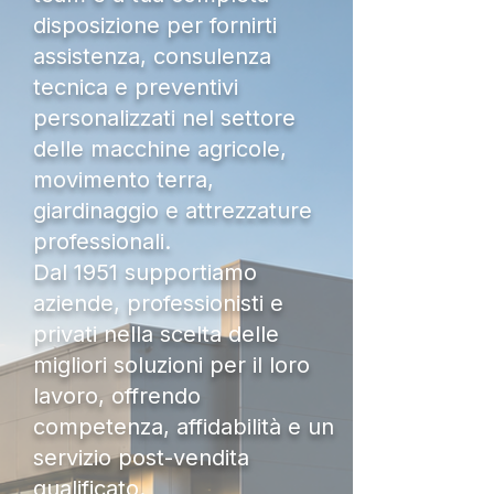
disposizione per fornirti
assistenza, consulenza
tecnica e preventivi
personalizzati nel settore
delle macchine agricole,
movimento terra,
giardinaggio e attrezzature
professionali.
Dal 1951 supportiamo
aziende, professionisti e
privati nella scelta delle
migliori soluzioni per il loro
lavoro, offrendo
competenza, affidabilità e un
servizio post-vendita
qualificato.