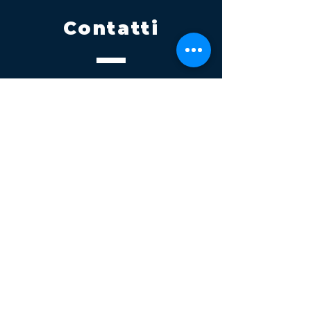
Contatti
Tel.
095 795 1229
Mail
info@volatile.it
Sede di Palagonia
C.da TreFontane snc
Sede di Partinico
Turrisi, S.S.113km 310+085, 90047
Partinico
P.iva 03543990877