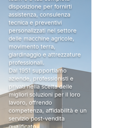
disposizione per fornirti
assistenza, consulenza
tecnica e preventivi
personalizzati nel settore
delle macchine agricole,
movimento terra,
giardinaggio e attrezzature
professionali.
Dal 1951 supportiamo
aziende, professionisti e
privati nella scelta delle
migliori soluzioni per il loro
lavoro, offrendo
competenza, affidabilità e un
servizio post-vendita
qualificato.