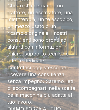
Che tu stia cercando un
trattore, un escavatore, una
mietitrebbia, un telescopico,
un mezzo usato o un
ricambio originale, i nostri
consulenti sono pronti ad
aiutarti con informazioni
chiare, supporto tecnico e
offerte dedicate.
Contattaci oggi stesso per
ricevere una consulenza
senza impegno. Saremo lieti
di accompagnarti nella scelta
della macchina più adatta al
tuo lavoro.
DIAMO FORZA AL TUO