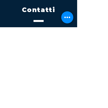
Contatti
Tel.
095 795 1229
Mail
info@volatile.it
Sede di Palagonia
C.da TreFontane snc
Sede di Partinico
Turrisi, S.S.113km 310+085, 90047
Partinico
P.iva 03543990877