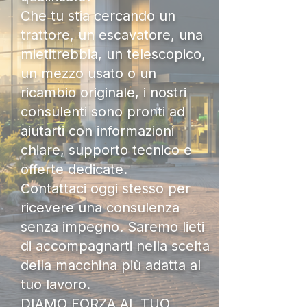
Che tu stia cercando un
trattore, un escavatore, una
mietitrebbia, un telescopico,
un mezzo usato o un
ricambio originale, i nostri
consulenti sono pronti ad
aiutarti con informazioni
chiare, supporto tecnico e
offerte dedicate.
Contattaci oggi stesso per
ricevere una consulenza
senza impegno. Saremo lieti
di accompagnarti nella scelta
della macchina più adatta al
tuo lavoro.
DIAMO FORZA AL TUO