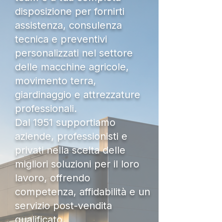
disposizione per fornirti
assistenza, consulenza
tecnica e preventivi
personalizzati nel settore
delle macchine agricole,
movimento terra,
giardinaggio e attrezzature
professionali.
Dal 1951 supportiamo
aziende, professionisti e
privati nella scelta delle
migliori soluzioni per il loro
lavoro, offrendo
competenza, affidabilità e un
servizio post-vendita
qualificato.