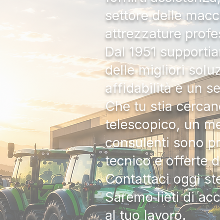
settore delle macc
attrezzature profe
Dal 1951 supportia
delle migliori solu
affidabilità e un s
Che tu stia cercan
telescopico, un me
consulenti sono pr
tecnico e offerte 
Contattaci oggi s
Saremo lieti di ac
al tuo lavoro.