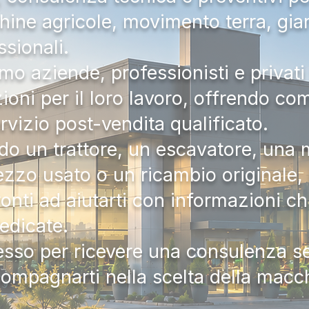
hine agricole, movimento terra, gia
ssionali.
mo aziende, professionisti e privati 
zioni per il loro lavoro, offrendo c
ervizio post-vendita qualificato.
do un trattore, un escavatore, una m
zzo usato o un ricambio originale, i
onti ad aiutarti con informazioni ch
dedicate.
tesso per ricevere una consulenza 
compagnarti nella scelta della macc