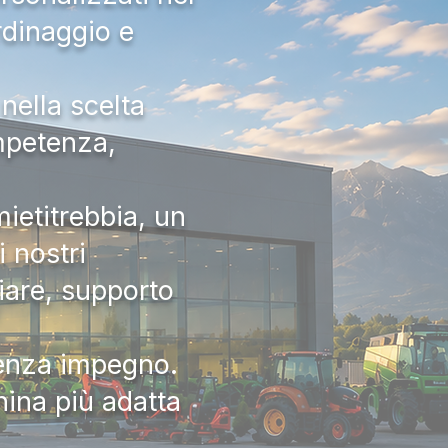
rdinaggio e
nella scelta
ompetenza,
ietitrebbia, un
 nostri
iare, supporto
senza impegno.
hina più adatta