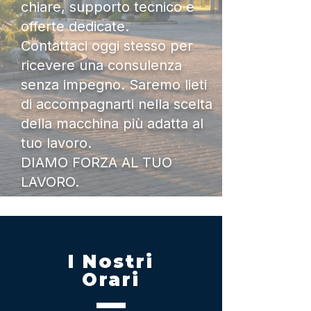
chiare, supporto tecnico e
offerte dedicate.
Contattaci oggi stesso per
ricevere una consulenza
senza impegno. Saremo lieti
di accompagnarti nella scelta
della macchina più adatta al
tuo lavoro.
DIAMO FORZA AL TUO
LAVORO.
I Nostri
Orari