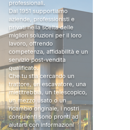
professionali.
Dal 1951 supportiamo
aziende, professionisti e
privati nella scelta delle
migliori soluzioni per il loro
lavoro, offrendo
competenza, affidabilità e un
servizio post-vendita
qualificato.
Che tu stia cercando un
trattore, un escavatore, una
mietitrebbia, un telescopico,
un mezzo usato o un
ricambio originale, i nostri
consulenti sono pronti ad
aiutarti con informazioni