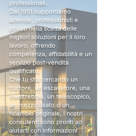
professionali.
Dal 1951 supportiamo
aziende, professionisti e
privati nella scelta delle
migliori soluzioni per il loro
lavoro, offrendo
competenza, affidabilità e un
servizio post-vendita
qualificato.
Che tu stia cercando un
trattore, un escavatore, una
mietitrebbia, un telescopico,
un mezzo usato o un
ricambio originale, i nostri
consulenti sono pronti ad
aiutarti con informazioni