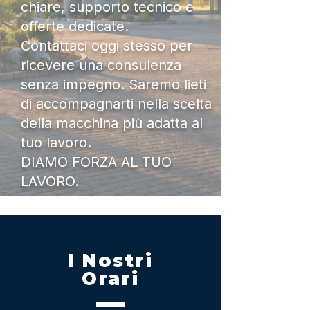
chiare, supporto tecnico e
offerte dedicate.
Contattaci oggi stesso per
ricevere una consulenza
senza impegno. Saremo lieti
di accompagnarti nella scelta
della macchina più adatta al
tuo lavoro.
DIAMO FORZA AL TUO
LAVORO.
I Nostri
Orari