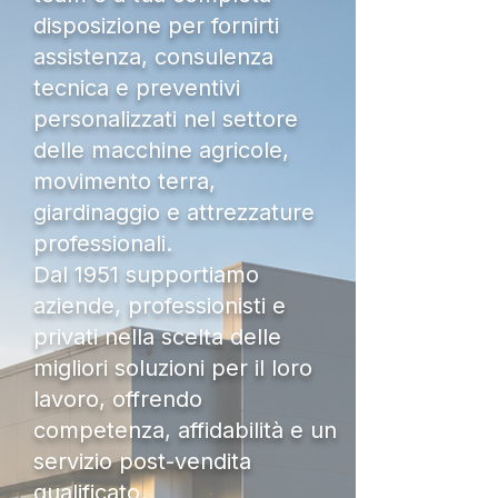
disposizione per fornirti
assistenza, consulenza
tecnica e preventivi
personalizzati nel settore
delle macchine agricole,
movimento terra,
giardinaggio e attrezzature
professionali.
Dal 1951 supportiamo
aziende, professionisti e
privati nella scelta delle
migliori soluzioni per il loro
lavoro, offrendo
competenza, affidabilità e un
servizio post-vendita
qualificato.