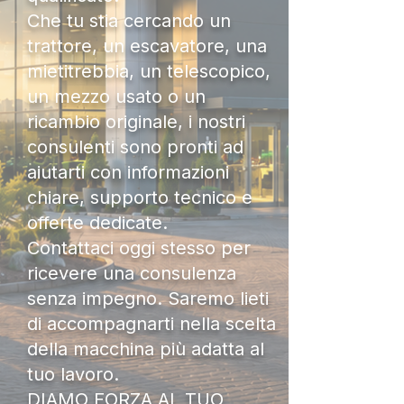
Che tu stia cercando un
trattore, un escavatore, una
mietitrebbia, un telescopico,
un mezzo usato o un
ricambio originale, i nostri
consulenti sono pronti ad
aiutarti con informazioni
chiare, supporto tecnico e
offerte dedicate.
Contattaci oggi stesso per
ricevere una consulenza
senza impegno. Saremo lieti
di accompagnarti nella scelta
della macchina più adatta al
tuo lavoro.
DIAMO FORZA AL TUO