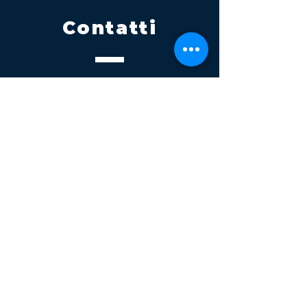
Contatti
Tel.
095 795 1229
Mail
info@volatile.it
Sede di Palagonia
C.da TreFontane snc
Sede di Partinico
Turrisi, S.S.113km 310+085, 90047
Partinico
P.iva 03543990877