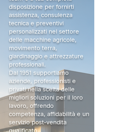
disposizione per fornirti
assistenza, consulenza
tecnica e preventivi
personalizzati nel settore
delle macchine agricole,
movimento terra,
giardinaggio e attrezzature
professionali.
Dal 1951 supportiamo
aziende, professionisti e
privati nella scelta delle
migliori soluzioni per il loro
lavoro, offrendo
competenza, affidabilità e un
servizio post-vendita
qualificato.