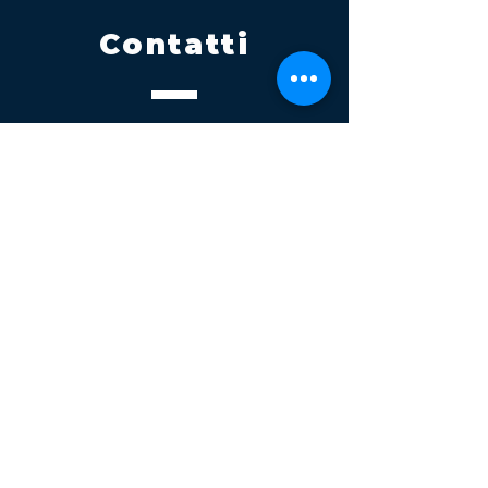
Contatti
Tel.
095 795 1229
Mail
info@volatile.it
Sede di Palagonia
C.da TreFontane snc
Sede di Partinico
Turrisi, S.S.113km 310+085, 90047
Partinico
P.iva 03543990877