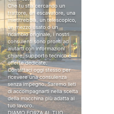
Che tu stia cercando un
trattore, un escavatore, una
mietitrebbia, un telescopico,
un mezzo usato o un
ricambio originale, i nostri
consulenti sono pronti ad
aiutarti con informazioni
chiare, supporto tecnico e
offerte dedicate.
Contattaci oggi stesso per
ricevere una consulenza
senza impegno. Saremo lieti
di accompagnarti nella scelta
della macchina più adatta al
tuo lavoro.
DIAMO FORZA AL TUO