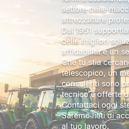
settore delle macc
attrezzature profe
Dal 1951 supportia
delle migliori solu
affidabilità e un s
Che tu stia cercan
telescopico, un me
consulenti sono pr
tecnico e offerte 
Contattaci oggi s
Saremo lieti di ac
al tuo lavoro.