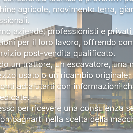
hine agricole, movimento terra, gia
ssionali.
mo aziende, professionisti e privati 
zioni per il loro lavoro, offrendo c
ervizio post-vendita qualificato.
do un trattore, un escavatore, una m
zzo usato o un ricambio originale, i
onti ad aiutarti con informazioni ch
dedicate.
tesso per ricevere una consulenza 
compagnarti nella scelta della macc