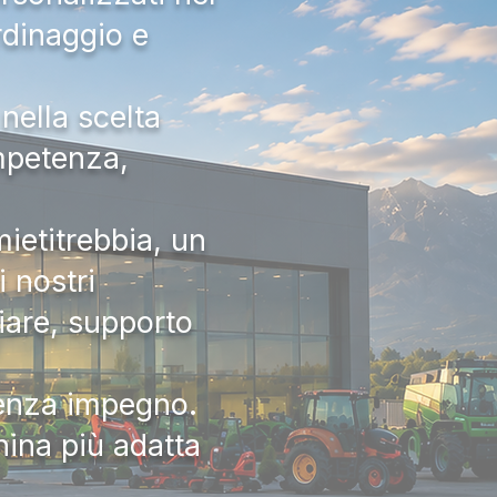
rdinaggio e
nella scelta
ompetenza,
ietitrebbia, un
 nostri
iare, supporto
senza impegno.
hina più adatta