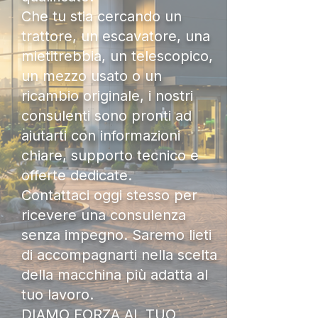
Che tu stia cercando un
trattore, un escavatore, una
mietitrebbia, un telescopico,
un mezzo usato o un
ricambio originale, i nostri
consulenti sono pronti ad
aiutarti con informazioni
chiare, supporto tecnico e
offerte dedicate.
Contattaci oggi stesso per
ricevere una consulenza
senza impegno. Saremo lieti
di accompagnarti nella scelta
della macchina più adatta al
tuo lavoro.
DIAMO FORZA AL TUO