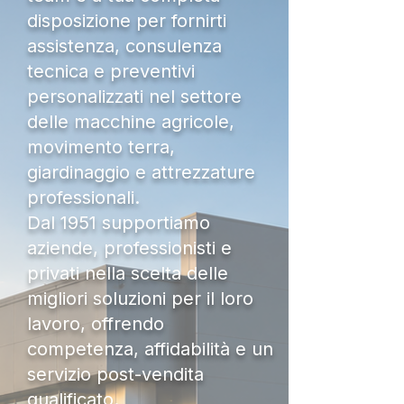
disposizione per fornirti
assistenza, consulenza
tecnica e preventivi
personalizzati nel settore
delle macchine agricole,
movimento terra,
giardinaggio e attrezzature
professionali.
Dal 1951 supportiamo
aziende, professionisti e
privati nella scelta delle
migliori soluzioni per il loro
lavoro, offrendo
competenza, affidabilità e un
servizio post-vendita
qualificato.