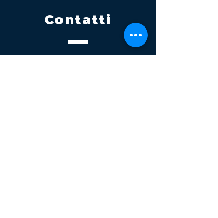
Contatti
Tel.
095 795 1229
Mail
info@volatile.it
Sede di Palagonia
C.da TreFontane snc
Sede di Partinico
Turrisi, S.S.113km 310+085, 90047
Partinico
P.iva 03543990877