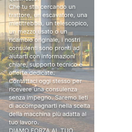
Che tu stia cercando un
trattore, un escavatore, una
mietitrebbia, un telescopico,
un mezzo usato o un
ricambio originale, i nostri
consulenti sono pronti ad
aiutarti con informazioni
chiare, supporto tecnico e
offerte dedicate.
Contattaci oggi stesso per
ricevere una consulenza
senza impegno. Saremo lieti
di accompagnarti nella scelta
della macchina più adatta al
tuo lavoro.
DIAMO FORZA AL TUO