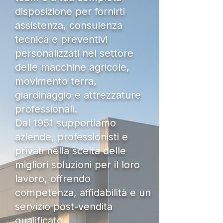
disposizione per fornirti
assistenza, consulenza
tecnica e preventivi
personalizzati nel settore
delle macchine agricole,
movimento terra,
giardinaggio e attrezzature
professionali.
Dal 1951 supportiamo
aziende, professionisti e
privati nella scelta delle
migliori soluzioni per il loro
lavoro, offrendo
competenza, affidabilità e un
servizio post-vendita
qualificato.