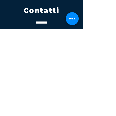
Contatti
Tel.
095 795 1229
Mail
info@volatile.it
Sede di Palagonia
C.da TreFontane snc
Sede di Partinico
Turrisi, S.S.113km 310+085, 90047
Partinico
P.iva 03543990877