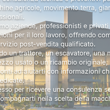
hine agricole, movimento terra, gia
ssionali.
mo aziende, professionisti e privati 
zioni per il loro lavoro, offrendo c
ervizio post-vendita qualificato.
do un trattore, un escavatore, una m
zzo usato o un ricambio originale, i
onti ad aiutarti con informazioni ch
dedicate.
tesso per ricevere una consulenza 
compagnarti nella scelta della macc