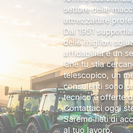
settore delle macc
attrezzature profe
Dal 1951 supportia
delle migliori solu
affidabilità e un s
Che tu stia cercan
telescopico, un me
consulenti sono pr
tecnico e offerte 
Contattaci oggi s
Saremo lieti di ac
al tuo lavoro.