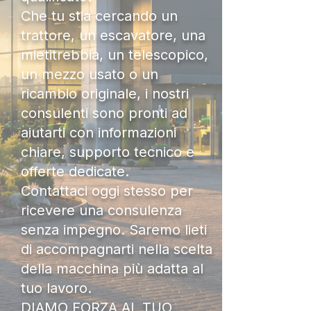
Che tu stia cercando un
trattore, un escavatore, una
mietitrebbia, un telescopico,
un mezzo usato o un
ricambio originale, i nostri
consulenti sono pronti ad
aiutarti con informazioni
chiare, supporto tecnico e
offerte dedicate.
Contattaci oggi stesso per
ricevere una consulenza
senza impegno. Saremo lieti
di accompagnarti nella scelta
della macchina più adatta al
tuo lavoro.
DIAMO FORZA AL TUO