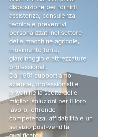
disposizione per fornirti
assistenza, consulenza
tecnica e preventivi
personalizzati nel settore
delle macchine agricole,
movimento terra,
giardinaggio e attrezzature
professionali.
Dal 1951 supportiamo
aziende, professionisti e
privati nella scelta delle
migliori soluzioni per il loro
lavoro, offrendo
competenza, affidabilità e un
servizio post-vendita
qualificato.