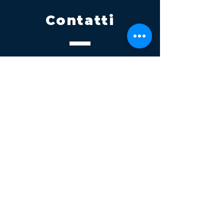
Contatti
Tel.
095 795 1229
Mail
info@volatile.it
Sede di Palagonia
C.da TreFontane snc
Sede di Partinico
Turrisi, S.S.113km 310+085, 90047
Partinico
P.iva 03543990877