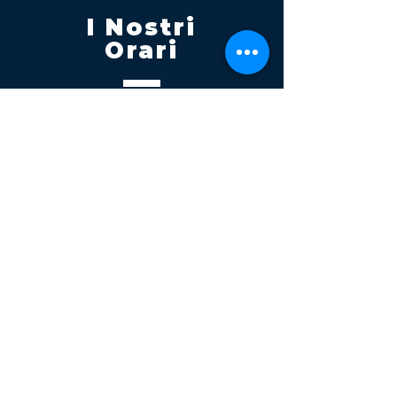
I Nostri
Orari
Lunedi - Venerdì 08:00 - 13:00
14:30 20:00
Sabato 08:00 - 14:00
Seguici su
Contatti