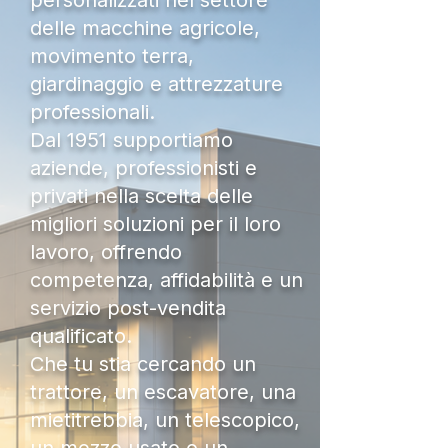
personalizzati nel settore
delle macchine agricole,
movimento terra,
giardinaggio e attrezzature
professionali.
Dal 1951 supportiamo
aziende, professionisti e
privati nella scelta delle
migliori soluzioni per il loro
lavoro, offrendo
competenza, affidabilità e un
servizio post-vendita
qualificato.
Che tu stia cercando un
trattore, un escavatore, una
mietitrebbia, un telescopico,