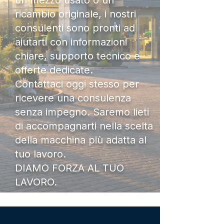
un mezzo usato o un
ricambio originale, i nostri
consulenti sono pronti ad
aiutarti con informazioni
chiare, supporto tecnico e
offerte dedicate.
Contattaci oggi stesso per
ricevere una consulenza
senza impegno. Saremo lieti
di accompagnarti nella scelta
della macchina più adatta al
tuo lavoro.
DIAMO FORZA AL TUO
LAVORO.