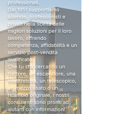
professionali.
Dal 1951 supportiamo
aziende, professionisti e
privati nella scelta delle
migliori soluzioni per il loro
lavoro, offrendo
competenza, affidabilità e un
servizio post-vendita
qualificato.
Che tu stia cercando un
trattore, un escavatore, una
mietitrebbia, un telescopico,
un mezzo usato o un
ricambio originale, i nostri
consulenti sono pronti ad
aiutarti con informazioni