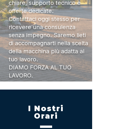
chiare, supporto tecnico e
offerte dedicate.
Contattaci oggi stesso per
ricevere una consulenza
senza impegno. Saremo lieti
di accompagnarti nella scelta
della macchina più adatta al
tuo lavoro.
DIAMO FORZA AL TUO
LAVORO.
I Nostri
Orari