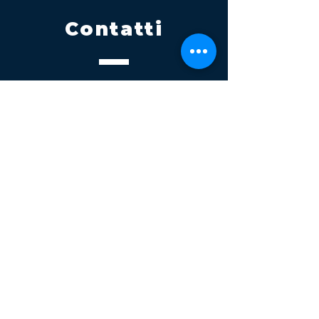
Contatti
Tel.
095 795 1229
Mail
info@volatile.it
Sede di Palagonia
C.da TreFontane snc
Sede di Partinico
Turrisi, S.S.113km 310+085, 90047
Partinico
P.iva 03543990877