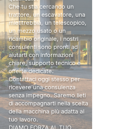
Che tu stia cercando un
trattore, un escavatore, una
mietitrebbia, un telescopico,
un mezzo usato o un
ricambio originale, i nostri
consulenti sono pronti ad
aiutarti con informazioni
chiare, supporto tecnico e
offerte dedicate.
Contattaci oggi stesso per
ricevere una consulenza
senza impegno. Saremo lieti
di accompagnarti nella scelta
della macchina più adatta al
tuo lavoro.
DIAMO FORZA AL TUO