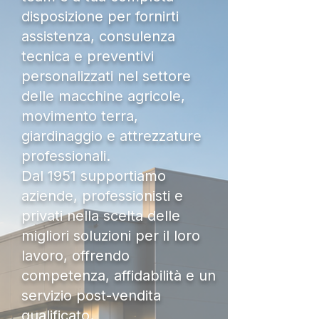
disposizione per fornirti
assistenza, consulenza
tecnica e preventivi
personalizzati nel settore
delle macchine agricole,
movimento terra,
giardinaggio e attrezzature
professionali.
Dal 1951 supportiamo
aziende, professionisti e
privati nella scelta delle
migliori soluzioni per il loro
lavoro, offrendo
competenza, affidabilità e un
servizio post-vendita
qualificato.