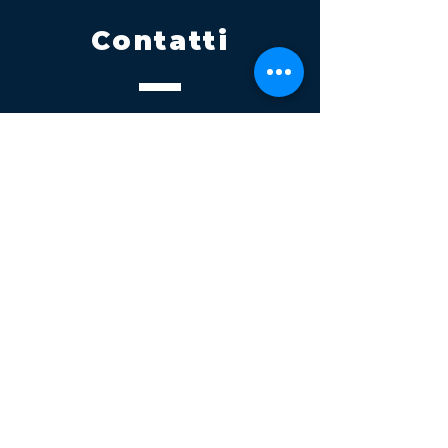
Contatti
Tel.
095 795 1229
Mail
info@volatile.it
Sede di Palagonia
C.da TreFontane snc
Sede di Partinico
Turrisi, S.S.113km 310+085, 90047
Partinico
P.iva 03543990877