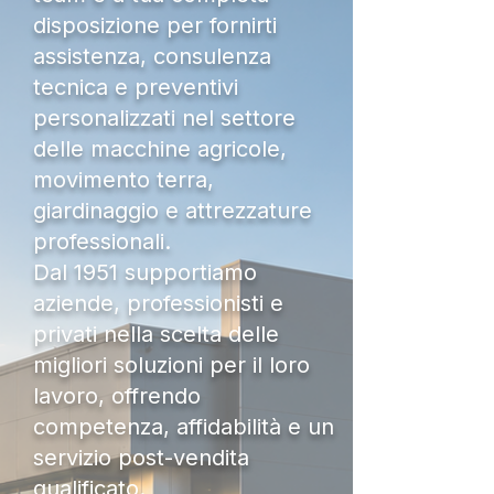
disposizione per fornirti
assistenza, consulenza
tecnica e preventivi
personalizzati nel settore
delle macchine agricole,
movimento terra,
giardinaggio e attrezzature
professionali.
Dal 1951 supportiamo
aziende, professionisti e
privati nella scelta delle
migliori soluzioni per il loro
lavoro, offrendo
competenza, affidabilità e un
servizio post-vendita
qualificato.