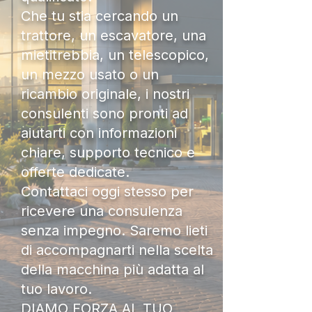
Che tu stia cercando un
trattore, un escavatore, una
mietitrebbia, un telescopico,
un mezzo usato o un
ricambio originale, i nostri
consulenti sono pronti ad
aiutarti con informazioni
chiare, supporto tecnico e
offerte dedicate.
Contattaci oggi stesso per
ricevere una consulenza
senza impegno. Saremo lieti
di accompagnarti nella scelta
della macchina più adatta al
tuo lavoro.
DIAMO FORZA AL TUO