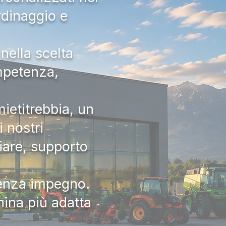
rdinaggio e
nella scelta
ompetenza,
ietitrebbia, un
 nostri
iare, supporto
senza impegno.
hina più adatta