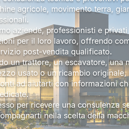
hine agricole, movimento terra, gia
ssionali.
mo aziende, professionisti e privati 
zioni per il loro lavoro, offrendo c
ervizio post-vendita qualificato.
do un trattore, un escavatore, una m
zzo usato o un ricambio originale, i
onti ad aiutarti con informazioni ch
dedicate.
tesso per ricevere una consulenza 
compagnarti nella scelta della macc