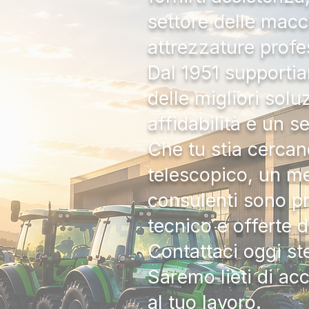
settore delle macc
attrezzature profe
Dal 1951 supportia
delle migliori solu
affidabilità e un s
Che tu stia cercan
telescopico, un me
consulenti sono pr
tecnico e offerte 
Contattaci oggi s
Saremo lieti di ac
al tuo lavoro.