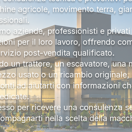
hine agricole, movimento terra, gia
ssionali.
mo aziende, professionisti e privati 
zioni per il loro lavoro, offrendo c
ervizio post-vendita qualificato.
do un trattore, un escavatore, una m
zzo usato o un ricambio originale, i
onti ad aiutarti con informazioni ch
dedicate.
tesso per ricevere una consulenza 
compagnarti nella scelta della macc