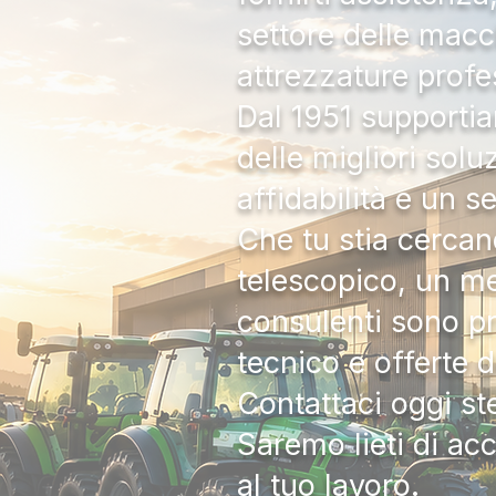
settore delle macc
attrezzature profe
Dal 1951 supportia
delle migliori solu
affidabilità e un s
Che tu stia cercan
telescopico, un me
consulenti sono pr
tecnico e offerte 
Contattaci oggi s
Saremo lieti di ac
al tuo lavoro.