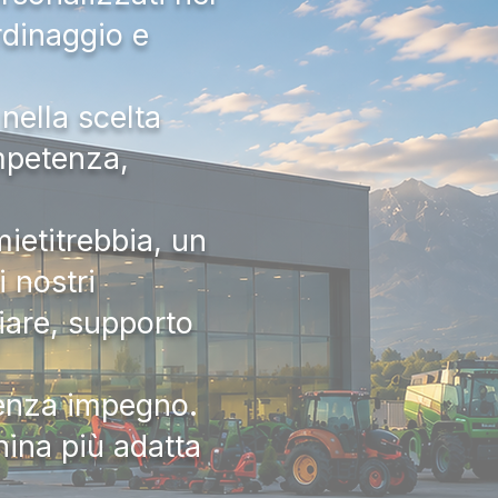
rdinaggio e
nella scelta
ompetenza,
ietitrebbia, un
 nostri
iare, supporto
senza impegno.
hina più adatta