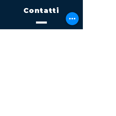
Contatti
Tel.
095 795 1229
Mail
info@volatile.it
Sede di Palagonia
C.da TreFontane snc
Sede di Partinico
Turrisi, S.S.113km 310+085, 90047
Partinico
P.iva 03543990877