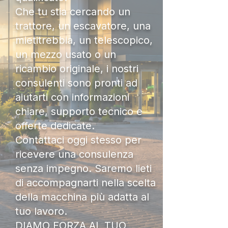
Che tu stia cercando un
trattore, un escavatore, una
mietitrebbia, un telescopico,
un mezzo usato o un
ricambio originale, i nostri
consulenti sono pronti ad
aiutarti con informazioni
chiare, supporto tecnico e
offerte dedicate.
Contattaci oggi stesso per
ricevere una consulenza
senza impegno. Saremo lieti
di accompagnarti nella scelta
della macchina più adatta al
tuo lavoro.
DIAMO FORZA AL TUO