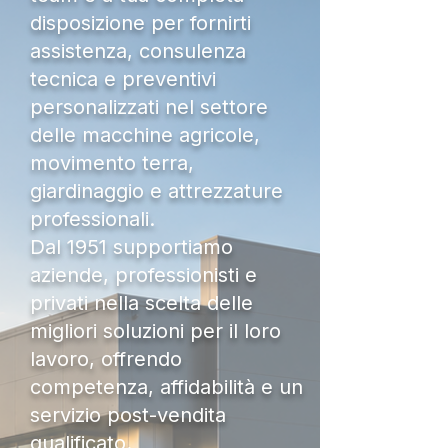
disposizione per fornirti
assistenza, consulenza
tecnica e preventivi
personalizzati nel settore
delle macchine agricole,
movimento terra,
giardinaggio e attrezzature
professionali.
Dal 1951 supportiamo
aziende, professionisti e
privati nella scelta delle
migliori soluzioni per il loro
lavoro, offrendo
competenza, affidabilità e un
servizio post-vendita
qualificato.