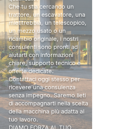
Che tu stia cercando un
trattore, un escavatore, una
mietitrebbia, un telescopico,
un mezzo usato o un
ricambio originale, i nostri
consulenti sono pronti ad
aiutarti con informazioni
chiare, supporto tecnico e
offerte dedicate.
Contattaci oggi stesso per
ricevere una consulenza
senza impegno. Saremo lieti
di accompagnarti nella scelta
della macchina più adatta al
tuo lavoro.
DIAMO FORZA AL TUO