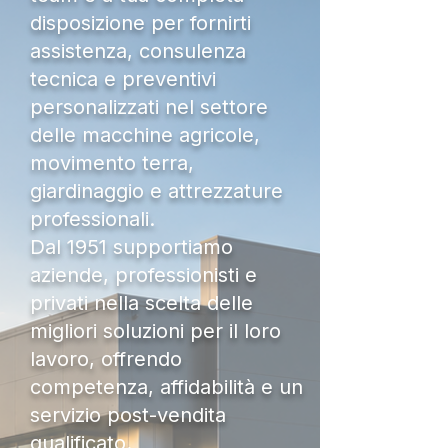
disposizione per fornirti
assistenza, consulenza
tecnica e preventivi
personalizzati nel settore
delle macchine agricole,
movimento terra,
giardinaggio e attrezzature
professionali.
Dal 1951 supportiamo
aziende, professionisti e
privati nella scelta delle
migliori soluzioni per il loro
lavoro, offrendo
competenza, affidabilità e un
servizio post-vendita
qualificato.