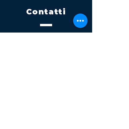
Contatti
Tel.
095 795 1229
Mail
info@volatile.it
Sede di Palagonia
C.da TreFontane snc
Sede di Partinico
Turrisi, S.S.113km 310+085, 90047
Partinico
P.iva 03543990877