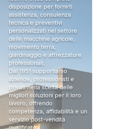
disposizione per fornirti
assistenza, consulenza
tecnica e preventivi
personalizzati nel settore
delle macchine agricole,
movimento terra,
giardinaggio e attrezzature
professionali.
Dal 1951 supportiamo
aziende, professionisti e
privati nella scelta delle
migliori soluzioni per il loro
lavoro, offrendo
competenza, affidabilità e un
servizio post-vendita
qualificato.