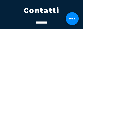
Contatti
Tel.
095 795 1229
Mail
info@volatile.it
Sede di Palagonia
C.da TreFontane snc
Sede di Partinico
Turrisi, S.S.113km 310+085, 90047
Partinico
P.iva 03543990877