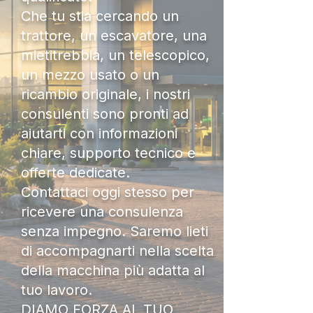
Che tu stia cercando un
trattore, un escavatore, una
mietitrebbia, un telescopico,
un mezzo usato o un
ricambio originale, i nostri
consulenti sono pronti ad
aiutarti con informazioni
chiare, supporto tecnico e
offerte dedicate.
Contattaci oggi stesso per
ricevere una consulenza
senza impegno. Saremo lieti
di accompagnarti nella scelta
della macchina più adatta al
tuo lavoro.
DIAMO FORZA AL TUO