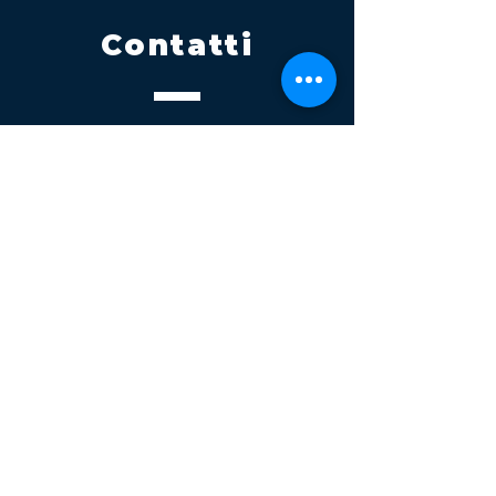
Contatti
Tel.
095 795 1229
Mail
info@volatile.it
Sede di Palagonia
C.da TreFontane snc
Sede di Partinico
Turrisi, S.S.113km 310+085, 90047
Partinico
P.iva 03543990877