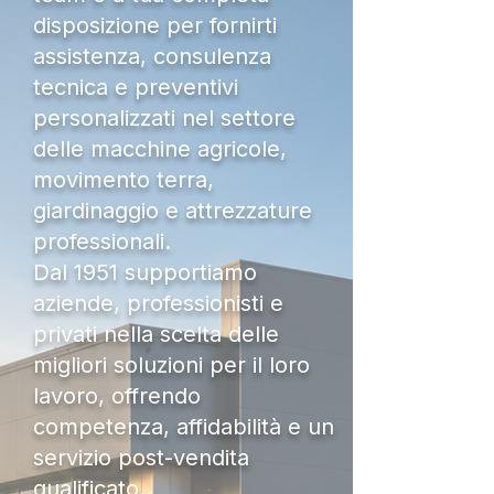
disposizione per fornirti
assistenza, consulenza
tecnica e preventivi
personalizzati nel settore
delle macchine agricole,
movimento terra,
giardinaggio e attrezzature
professionali.
Dal 1951 supportiamo
aziende, professionisti e
privati nella scelta delle
migliori soluzioni per il loro
lavoro, offrendo
competenza, affidabilità e un
servizio post-vendita
qualificato.