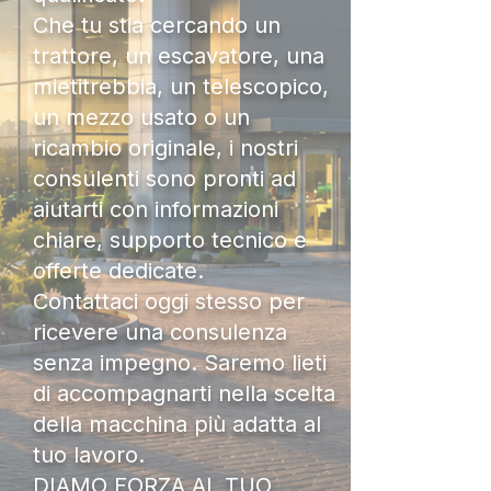
Che tu stia cercando un
trattore, un escavatore, una
mietitrebbia, un telescopico,
un mezzo usato o un
ricambio originale, i nostri
consulenti sono pronti ad
aiutarti con informazioni
chiare, supporto tecnico e
offerte dedicate.
Contattaci oggi stesso per
ricevere una consulenza
senza impegno. Saremo lieti
di accompagnarti nella scelta
della macchina più adatta al
tuo lavoro.
DIAMO FORZA AL TUO