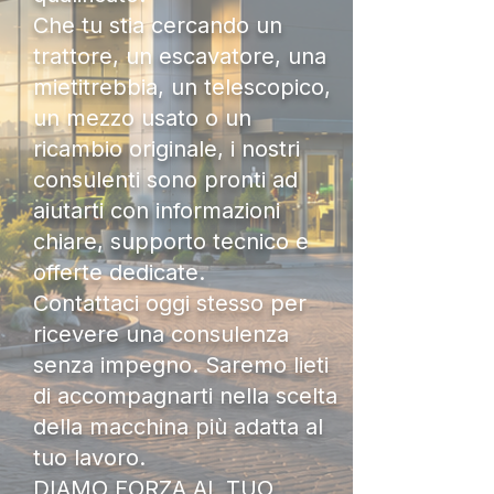
Che tu stia cercando un
trattore, un escavatore, una
mietitrebbia, un telescopico,
un mezzo usato o un
ricambio originale, i nostri
consulenti sono pronti ad
aiutarti con informazioni
chiare, supporto tecnico e
offerte dedicate.
Contattaci oggi stesso per
ricevere una consulenza
senza impegno. Saremo lieti
di accompagnarti nella scelta
della macchina più adatta al
tuo lavoro.
DIAMO FORZA AL TUO