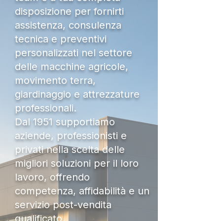
disposizione per fornirti
assistenza, consulenza
tecnica e preventivi
personalizzati nel settore
delle macchine agricole,
movimento terra,
giardinaggio e attrezzature
professionali.
Dal 1951 supportiamo
aziende, professionisti e
privati nella scelta delle
migliori soluzioni per il loro
lavoro, offrendo
competenza, affidabilità e un
servizio post-vendita
qualificato.