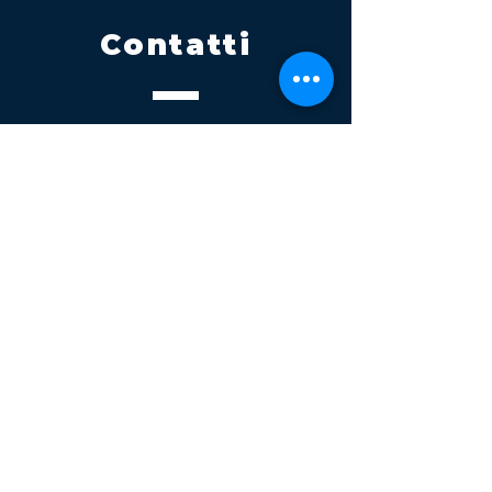
Contatti
Tel.
095 795 1229
Mail
info@volatile.it
Sede di Palagonia
C.da TreFontane snc
Sede di Partinico
Turrisi, S.S.113km 310+085, 90047
Partinico
P.iva 03543990877