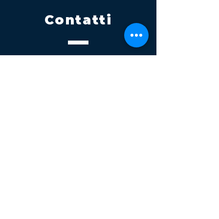
Contatti
Tel.
095 795 1229
Mail
info@volatile.it
Sede di Palagonia
C.da TreFontane snc
Sede di Partinico
Turrisi, S.S.113km 310+085, 90047
Partinico
P.iva 03543990877