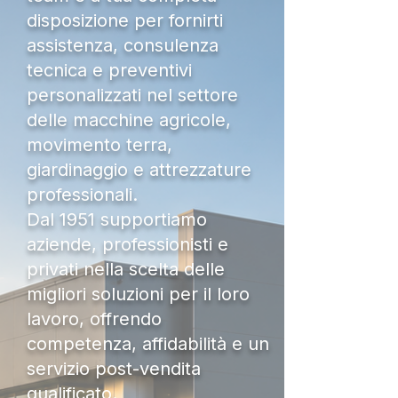
disposizione per fornirti
assistenza, consulenza
tecnica e preventivi
personalizzati nel settore
delle macchine agricole,
movimento terra,
giardinaggio e attrezzature
professionali.
Dal 1951 supportiamo
aziende, professionisti e
privati nella scelta delle
migliori soluzioni per il loro
lavoro, offrendo
competenza, affidabilità e un
servizio post-vendita
qualificato.