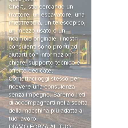
Che tu stia cercando un
trattore, un escavatore, una
mietitrebbia, un telescopico,
un mezzo usato o un
ricambio originale, i nostri
consulenti sono pronti ad
aiutarti con informazioni
chiare, supporto tecnico e
offerte dedicate.
Contattaci oggi stesso per
ricevere una consulenza
senza impegno. Saremo lieti
di accompagnarti nella scelta
della macchina più adatta al
tuo lavoro.
DIAMO FORZA AL TUO