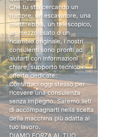
Che tu stia cercando un
trattore, un escavatore, una
mietitrebbia, un telescopico,
un mezzo usato o un
ricambio originale, i nostri
consulenti sono pronti ad
aiutarti con informazioni
chiare, supporto tecnico e
offerte dedicate.
Contattaci oggi stesso per
ricevere una consulenza
senza impegno. Saremo lieti
di accompagnarti nella scelta
della macchina più adatta al
tuo lavoro.
DIAMO FORZA AL TUO