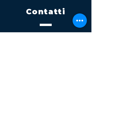
Contatti
Tel.
095 795 1229
Mail
info@volatile.it
Sede di Palagonia
C.da TreFontane snc
Sede di Partinico
Turrisi, S.S.113km 310+085, 90047
Partinico
P.iva 03543990877