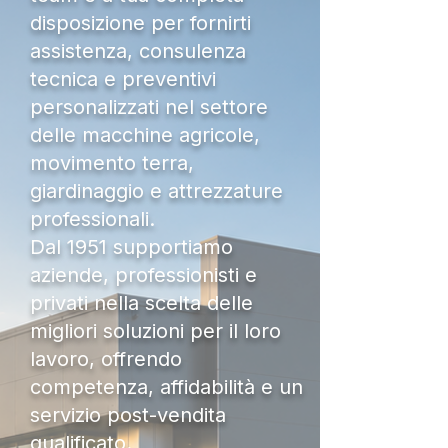
disposizione per fornirti
assistenza, consulenza
tecnica e preventivi
personalizzati nel settore
delle macchine agricole,
movimento terra,
giardinaggio e attrezzature
professionali.
Dal 1951 supportiamo
aziende, professionisti e
privati nella scelta delle
migliori soluzioni per il loro
lavoro, offrendo
competenza, affidabilità e un
servizio post-vendita
qualificato.