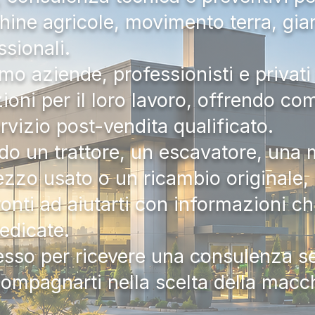
hine agricole, movimento terra, gia
ssionali.
mo aziende, professionisti e privati 
zioni per il loro lavoro, offrendo c
ervizio post-vendita qualificato.
do un trattore, un escavatore, una m
zzo usato o un ricambio originale, i
onti ad aiutarti con informazioni ch
dedicate.
tesso per ricevere una consulenza 
compagnarti nella scelta della macc