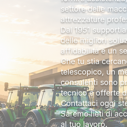
settore delle macc
attrezzature profe
Dal 1951 supportia
delle migliori solu
affidabilità e un s
Che tu stia cercan
telescopico, un me
consulenti sono pr
tecnico e offerte 
Contattaci oggi s
Saremo lieti di ac
al tuo lavoro.