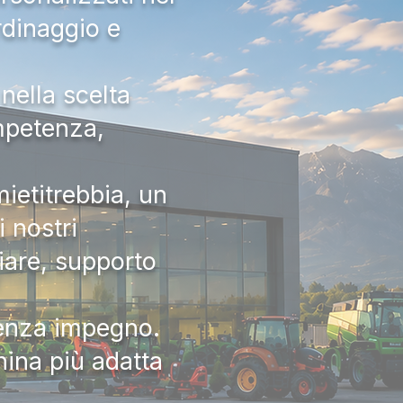
rdinaggio e
nella scelta
ompetenza,
ietitrebbia, un
 nostri
iare, supporto
senza impegno.
hina più adatta