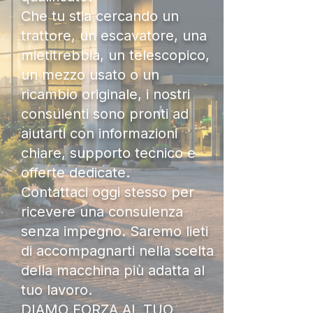
Che tu stia cercando un
trattore, un escavatore, una
mietitrebbia, un telescopico,
un mezzo usato o un
ricambio originale, i nostri
consulenti sono pronti ad
aiutarti con informazioni
chiare, supporto tecnico e
offerte dedicate.
Contattaci oggi stesso per
ricevere una consulenza
senza impegno. Saremo lieti
di accompagnarti nella scelta
della macchina più adatta al
tuo lavoro.
DIAMO FORZA AL TUO