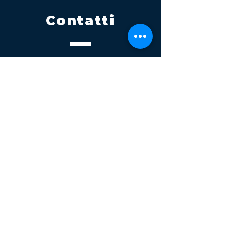
Contatti
Tel.
095 795 1229
Mail
info@volatile.it
Sede di Palagonia
C.da TreFontane snc
Sede di Partinico
Turrisi, S.S.113km 310+085, 90047
Partinico
P.iva 03543990877