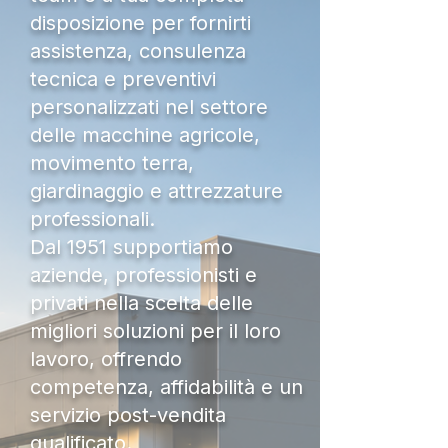
disposizione per fornirti
assistenza, consulenza
tecnica e preventivi
personalizzati nel settore
delle macchine agricole,
movimento terra,
giardinaggio e attrezzature
professionali.
Dal 1951 supportiamo
aziende, professionisti e
privati nella scelta delle
migliori soluzioni per il loro
lavoro, offrendo
competenza, affidabilità e un
servizio post-vendita
qualificato.