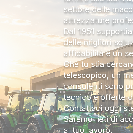
settore delle macc
attrezzature profe
Dal 1951 supportia
delle migliori solu
affidabilità e un s
Che tu stia cercan
telescopico, un me
consulenti sono pr
tecnico e offerte 
Contattaci oggi s
Saremo lieti di ac
al tuo lavoro.