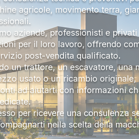
hine agricole, movimento terra, gia
ssionali.
mo aziende, professionisti e privati 
zioni per il loro lavoro, offrendo c
ervizio post-vendita qualificato.
do un trattore, un escavatore, una m
zzo usato o un ricambio originale, i
onti ad aiutarti con informazioni ch
dedicate.
tesso per ricevere una consulenza 
compagnarti nella scelta della macc