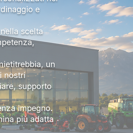
rdinaggio e
nella scelta
ompetenza,
ietitrebbia, un
 nostri
iare, supporto
senza impegno.
hina più adatta