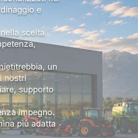
rdinaggio e
nella scelta
ompetenza,
ietitrebbia, un
 nostri
iare, supporto
senza impegno.
hina più adatta