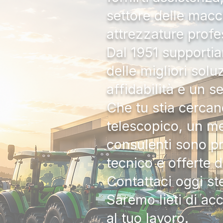
settore delle macc
attrezzature profe
Dal 1951 supportia
delle migliori solu
affidabilità e un s
Che tu stia cercan
telescopico, un me
consulenti sono pr
tecnico e offerte 
Contattaci oggi s
Saremo lieti di ac
al tuo lavoro.