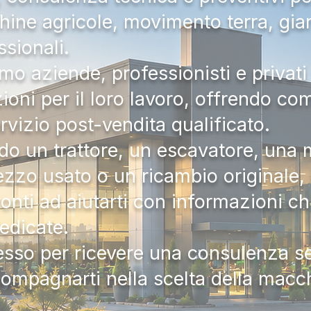
hine agricole, movimento terra, gia
ssionali.
mo aziende, professionisti e privati 
zioni per il loro lavoro, offrendo c
ervizio post-vendita qualificato.
do un trattore, un escavatore, una m
zzo usato o un ricambio originale, i
onti ad aiutarti con informazioni ch
dedicate.
tesso per ricevere una consulenza 
compagnarti nella scelta della macc