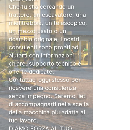
Che tu stia cercando un
trattore, un escavatore, una
mietitrebbia, un telescopico,
un mezzo usato o un
ricambio originale, i nostri
consulenti sono pronti ad
aiutarti con informazioni
chiare, supporto tecnico e
offerte dedicate.
Contattaci oggi stesso per
ricevere una consulenza
senza impegno. Saremo lieti
di accompagnarti nella scelta
della macchina più adatta al
tuo lavoro.
DIAMO FORZA AL TUO