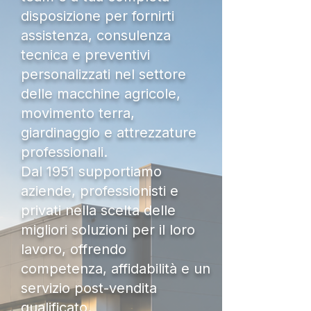
disposizione per fornirti
assistenza, consulenza
tecnica e preventivi
personalizzati nel settore
delle macchine agricole,
movimento terra,
giardinaggio e attrezzature
professionali.
Dal 1951 supportiamo
aziende, professionisti e
privati nella scelta delle
migliori soluzioni per il loro
lavoro, offrendo
competenza, affidabilità e un
servizio post-vendita
qualificato.