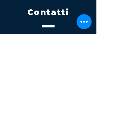
Contatti
Tel.
095 795 1229
Mail
info@volatile.it
Sede di Palagonia
C.da TreFontane snc
Sede di Partinico
Turrisi, S.S.113km 310+085, 90047
Partinico
P.iva 03543990877